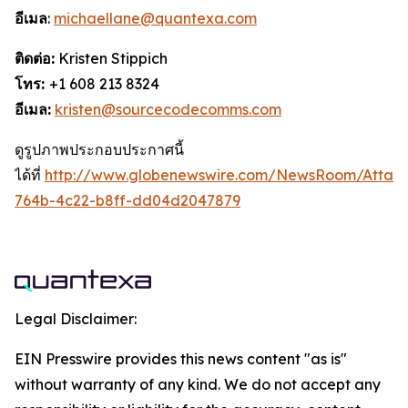
อีเมล
:
michaellane@quantexa.com
ติดต่อ:
Kristen Stippich
โทร:
+1 608 213 8324
อีเมล:
kristen@sourcecodecomms.com
ดูรูปภาพประกอบประกาศนี้
ได้ที่
http://www.globenewswire.com/NewsRoom/Attac
764b-4c22-b8ff-dd04d2047879
Legal Disclaimer:
EIN Presswire provides this news content "as is"
without warranty of any kind. We do not accept any