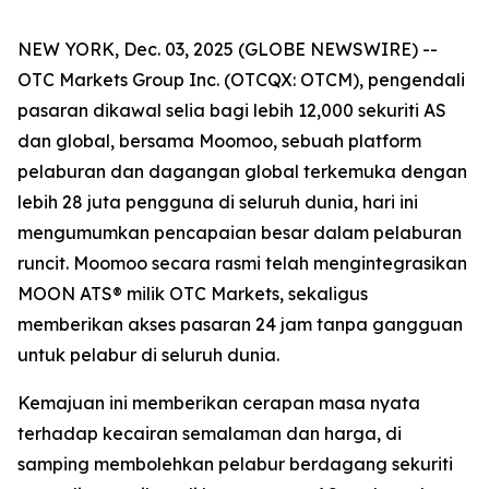
NEW YORK, Dec. 03, 2025 (GLOBE NEWSWIRE) --
OTC Markets Group Inc. (OTCQX: OTCM), pengendali
pasaran dikawal selia bagi lebih 12,000 sekuriti AS
dan global, bersama Moomoo, sebuah platform
pelaburan dan dagangan global terkemuka dengan
lebih 28 juta pengguna di seluruh dunia, hari ini
mengumumkan pencapaian besar dalam pelaburan
runcit. Moomoo secara rasmi telah mengintegrasikan
MOON ATS® milik OTC Markets, sekaligus
memberikan akses pasaran 24 jam tanpa gangguan
untuk pelabur di seluruh dunia.
Kemajuan ini memberikan cerapan masa nyata
terhadap kecairan semalaman dan harga, di
samping membolehkan pelabur berdagang sekuriti