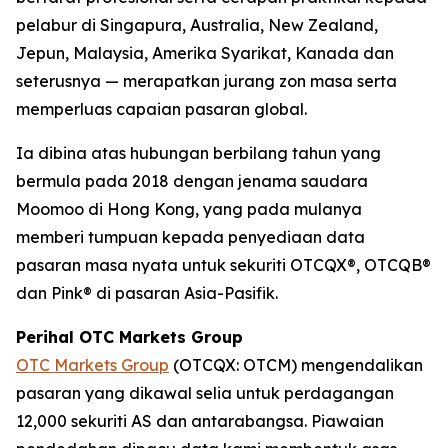
pelabur di Singapura, Australia, New Zealand,
Jepun, Malaysia, Amerika Syarikat, Kanada dan
seterusnya — merapatkan jurang zon masa serta
memperluas capaian pasaran global.
Ia dibina atas hubungan berbilang tahun yang
bermula pada 2018 dengan jenama saudara
Moomoo di Hong Kong, yang pada mulanya
memberi tumpuan kepada penyediaan data
pasaran masa nyata untuk sekuriti OTCQX®, OTCQB®
dan Pink® di pasaran Asia-Pasifik.
Perihal OTC Markets Group
OTC Markets Group
(OTCQX: OTCM) mengendalikan
pasaran yang dikawal selia untuk perdagangan
12,000 sekuriti AS dan antarabangsa. Piawaian