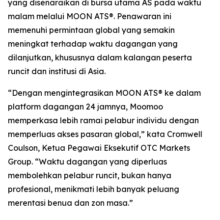
yang disenaraikan di bursa utama AS pada waktu
malam melalui MOON ATS®. Penawaran ini
memenuhi permintaan global yang semakin
meningkat terhadap waktu dagangan yang
dilanjutkan, khususnya dalam kalangan peserta
runcit dan institusi di Asia.
“Dengan mengintegrasikan MOON ATS® ke dalam
platform dagangan 24 jamnya, Moomoo
memperkasa lebih ramai pelabur individu dengan
memperluas akses pasaran global,” kata Cromwell
Coulson, Ketua Pegawai Eksekutif OTC Markets
Group. “Waktu dagangan yang diperluas
membolehkan pelabur runcit, bukan hanya
profesional, menikmati lebih banyak peluang
merentasi benua dan zon masa.”