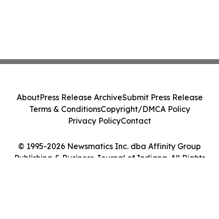
About
Press Release Archive
Submit Press Release
Terms & Conditions
Copyright/DMCA Policy
Privacy Policy
Contact
© 1995-2026 Newsmatics Inc. dba Affinity Group
Publishing & Business Journal of Indiana. All Rights
Reserved.
Cookie Settings / Your Privacy Choices